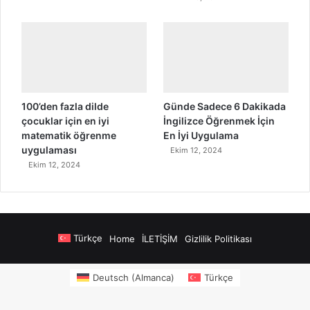
100’den fazla dilde
Günde Sadece 6 Dakikada
çocuklar için en iyi
İngilizce Öğrenmek İçin
matematik öğrenme
En İyi Uygulama
uygulaması
Ekim 12, 2024
Ekim 12, 2024
Türkçe
Home
İLETİŞİM
Gizlilik Politikası
ers
sms onay
Alanya Airport Transfers
madsalads.com
https://www.salonyj
Deutsch
(
Almanca
)
Türkçe