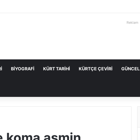
Reklam
I
BIYOGRAFI
KÜRT TARIHI
KÜRTÇE ÇEVIRI
GÜNCEL
e koma asmin