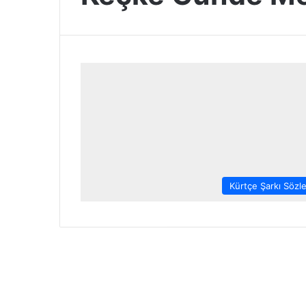
Kürtçe Şarkı Sözle