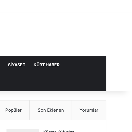
Facebook
X
YouTube
Instagram
Kayıt Ol
Rastgele Makale
Kenar Bölme
SIYASET
KÜRT HABER
Popüler
Son Eklenen
Yorumlar
Kürtçe Küfürler