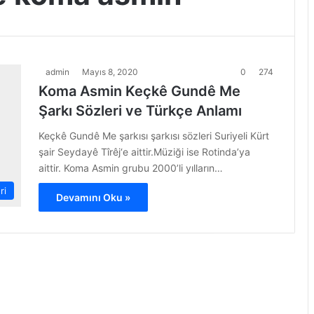
admin
Mayıs 8, 2020
0
274
Koma Asmin Keçkê Gundê Me
Şarkı Sözleri ve Türkçe Anlamı
Keçkê Gundê Me şarkısı şarkısı sözleri Suriyeli Kürt
şair Seydayê Tîrêj‘e aittir.Müziği ise Rotinda’ya
aittir. Koma Asmin grubu 2000’li yılların…
ri
Devamını Oku »