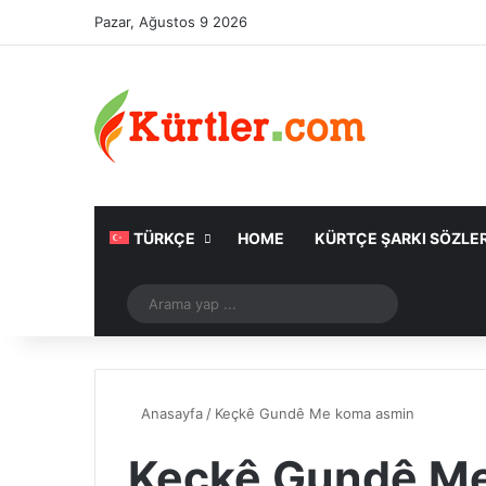
Pazar, Ağustos 9 2026
TÜRKÇE
HOME
KÜRTÇE ŞARKI SÖZLER
Rastgele Makale
Arama
yap
...
Anasayfa
/
Keçkê Gundê Me koma asmin
Keçkê Gundê M