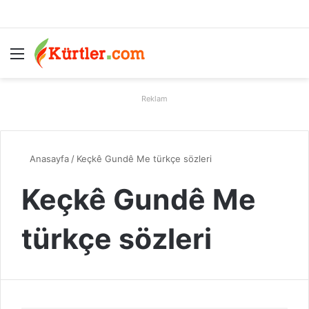
Menü
A
Reklam
Anasayfa
/
Keçkê Gundê Me türkçe sözleri
Keçkê Gundê Me
türkçe sözleri