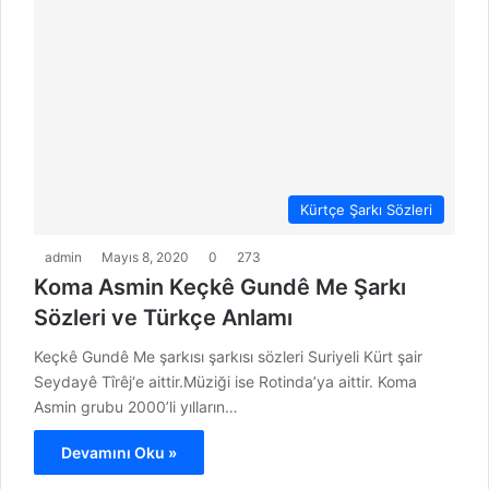
Kürtçe Şarkı Sözleri
admin
Mayıs 8, 2020
0
273
Koma Asmin Keçkê Gundê Me Şarkı
Sözleri ve Türkçe Anlamı
Keçkê Gundê Me şarkısı şarkısı sözleri Suriyeli Kürt şair
Seydayê Tîrêj‘e aittir.Müziği ise Rotinda’ya aittir. Koma
Asmin grubu 2000’li yılların…
Devamını Oku »