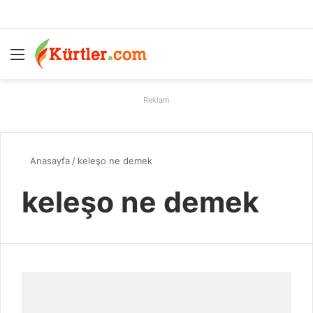
Menü
A
Reklam
Anasayfa
/
keleşo ne demek
keleşo ne demek