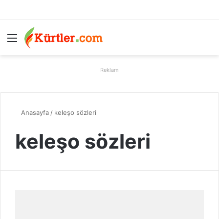
Menü
A
Reklam
Anasayfa
/
keleşo sözleri
keleşo sözleri