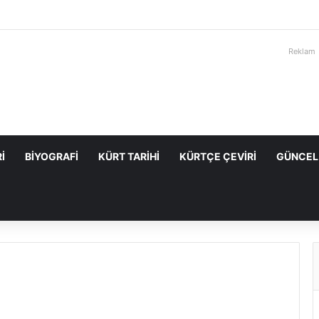
Reklam
I
BIYOGRAFI
KÜRT TARIHI
KÜRTÇE ÇEVIRI
GÜNCEL