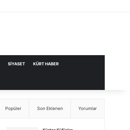
Facebook
X
YouTube
Instagram
Kayıt Ol
Rastgele Makale
Kenar Bölme
SIYASET
KÜRT HABER
Popüler
Son Eklenen
Yorumlar
Kürtçe Küfürler