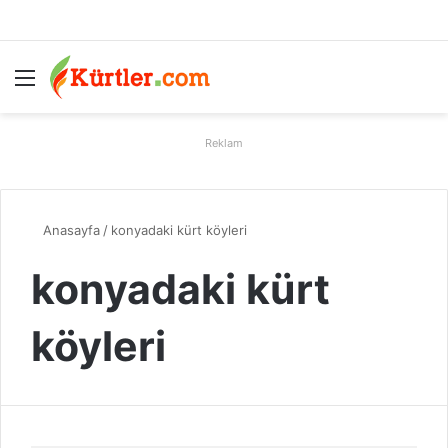
Menü
A
Reklam
Anasayfa
/
konyadaki kürt köyleri
konyadaki kürt
köyleri