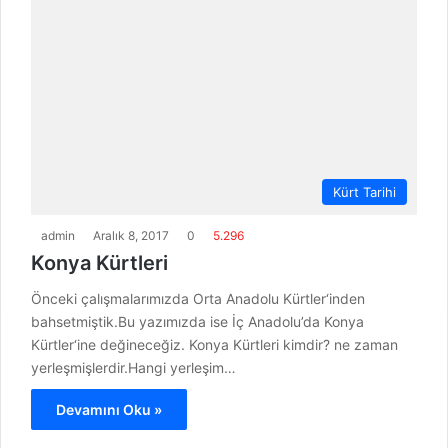
Kürt Tarihi
admin
Aralık 8, 2017
0
5.296
Konya Kürtleri
Önceki çalışmalarımızda Orta Anadolu Kürtler‘inden
bahsetmiştik.Bu yazımızda ise İç Anadolu’da Konya
Kürtler‘ine değineceğiz. Konya Kürtleri kimdir? ne zaman
yerleşmişlerdir.Hangi yerleşim…
Devamını Oku »