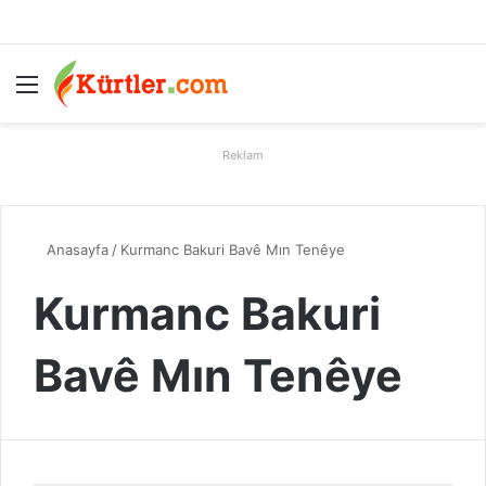
Menü
A
Reklam
Anasayfa
/
Kurmanc Bakuri Bavê Mın Tenêye
Kurmanc Bakuri
Bavê Mın Tenêye