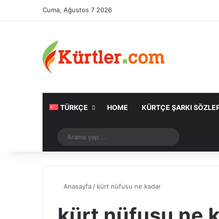
Cuma, Ağustos 7 2026
TÜRKÇE
HOME
KÜRTÇE ŞARKI SÖZLER
Rastgele Makale
Arama
yap
...
Anasayfa
/
kürt nüfusu ne kadar
kürt nüfusu ne 