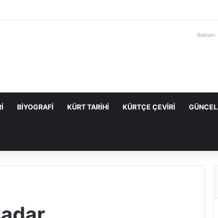
Reklam
I
BIYOGRAFI
KÜRT TARIHI
KÜRTÇE ÇEVIRI
GÜNCEL
kadar