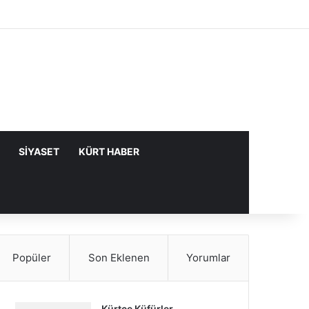
Facebook
X
YouTube
Instagram
Kayıt Ol
Rastgele Makale
Kenar Bölme
SIYASET
KÜRT HABER
Popüler
Son Eklenen
Yorumlar
Kürtçe Küfürler