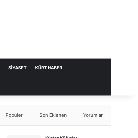
Facebook
X
YouTube
Instagram
Kayıt Ol
Rastgele Makale
Kenar Bölme
SIYASET
KÜRT HABER
Popüler
Son Eklenen
Yorumlar
Kürtçe Küfürler