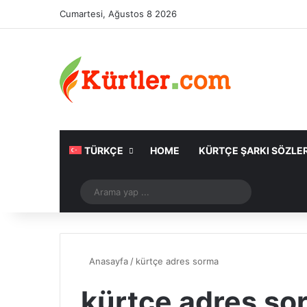
Cumartesi, Ağustos 8 2026
TÜRKÇE
HOME
KÜRTÇE ŞARKI SÖZLER
Rastgele Makale
Arama
yap
...
Anasayfa
/
kürtçe adres sorma
kürtçe adres so