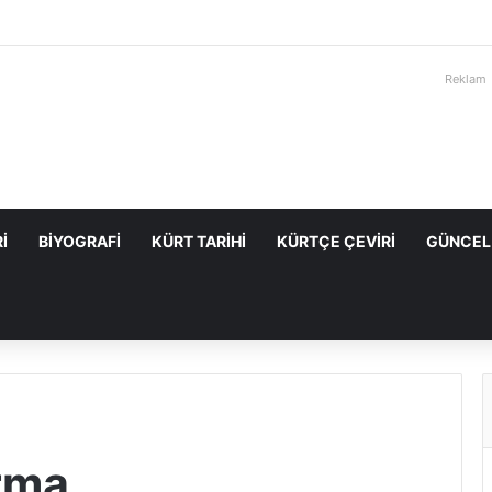
Reklam
I
BIYOGRAFI
KÜRT TARIHI
KÜRTÇE ÇEVIRI
GÜNCEL
rma