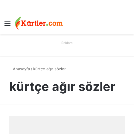
Menü
A
Reklam
Anasayfa
/
kürtçe ağır sözler
kürtçe ağır sözler