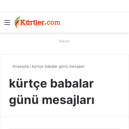
Menü
A
Reklam
Anasayfa
/
kürtçe babalar günü mesajları
kürtçe babalar
günü mesajları