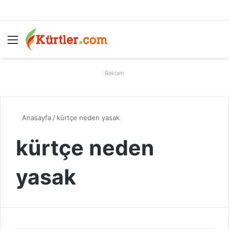
Menü
A
Reklam
Anasayfa
/
kürtçe neden yasak
kürtçe neden
yasak