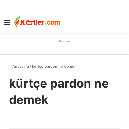
Menü
A
Reklam
Anasayfa
/
kürtçe pardon ne demek
kürtçe pardon ne
demek