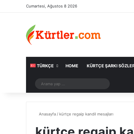
Cumartesi, Ağustos 8 2026
TÜRKÇE
HOME
KÜRTÇE ŞARKI SÖZLER
Rastgele Makale
Arama
yap
...
Anasayfa
/
kürtçe regaip kandil mesajları
kürtçe regaip ka