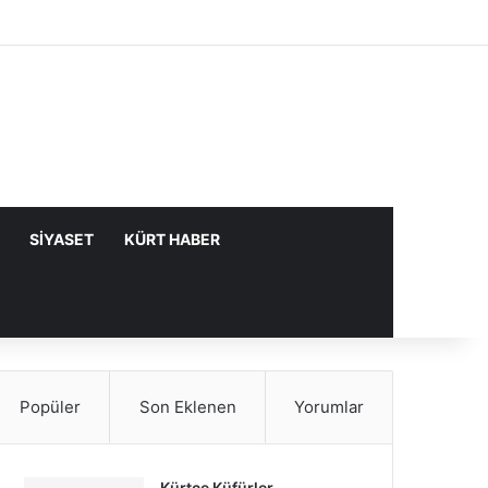
Facebook
X
YouTube
Instagram
Kayıt Ol
Rastgele Makale
Kenar Bölme
SIYASET
KÜRT HABER
Popüler
Son Eklenen
Yorumlar
Kürtçe Küfürler