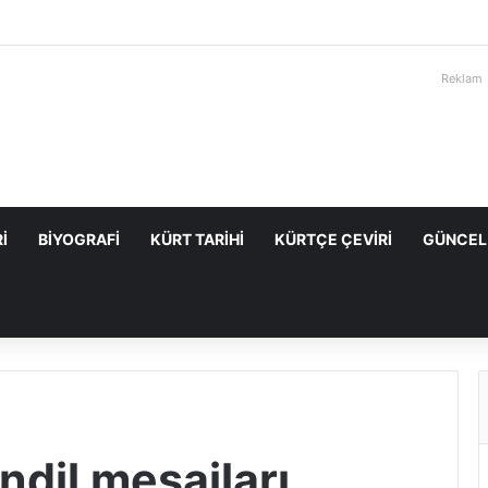
Reklam
I
BIYOGRAFI
KÜRT TARIHI
KÜRTÇE ÇEVIRI
GÜNCEL
ndil mesajları