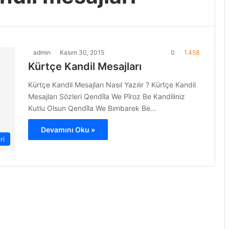
admin
Kasım 30, 2015
0
1.458
Kürtçe Kandil Mesajları
Kürtçe Kandil Mesajları Nasıl Yazılır ? Kürtçe Kandil
Mesajları Sözleri Qendîla We Pîroz Be Kandiliniz
Kutlu Olsun Qendîla We Bımbarek Be…
Devamını Oku »
ri