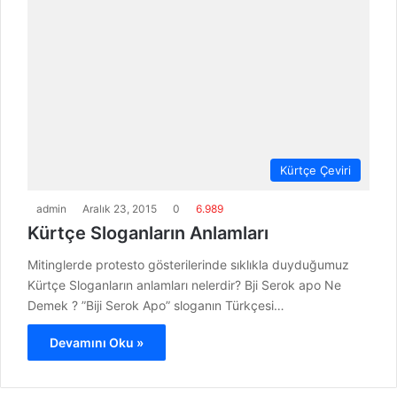
Kürtçe Çeviri
admin
Aralık 23, 2015
0
6.989
Kürtçe Sloganların Anlamları
Mitinglerde protesto gösterilerinde sıklıkla duyduğumuz
Kürtçe Sloganların anlamları nelerdir? Bji Serok apo Ne
Demek ? ”Biji Serok Apo” sloganın Türkçesi…
Devamını Oku »