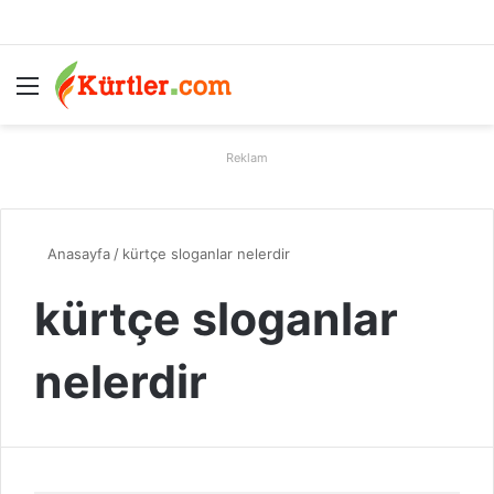
Menü
A
Reklam
Anasayfa
/
kürtçe sloganlar nelerdir
kürtçe sloganlar
nelerdir