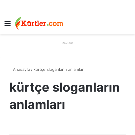
Menü
A
Reklam
Anasayfa
/
kürtçe sloganların anlamları
kürtçe sloganların
anlamları