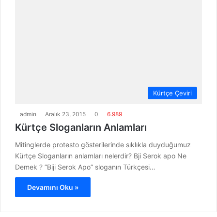
Kürtçe Çeviri
admin
Aralık 23, 2015
0
6.989
Kürtçe Sloganların Anlamları
Mitinglerde protesto gösterilerinde sıklıkla duyduğumuz
Kürtçe Sloganların anlamları nelerdir? Bji Serok apo Ne
Demek ? ”Biji Serok Apo” sloganın Türkçesi…
Devamını Oku »