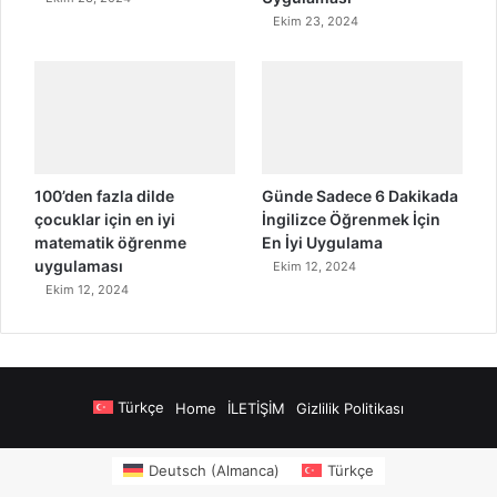
Ekim 23, 2024
100’den fazla dilde
Günde Sadece 6 Dakikada
çocuklar için en iyi
İngilizce Öğrenmek İçin
matematik öğrenme
En İyi Uygulama
uygulaması
Ekim 12, 2024
Ekim 12, 2024
Türkçe
Home
İLETİŞİM
Gizlilik Politikası
wers
sms onay
Alanya Airport Transfers
madsalads.com
https://www.salony
Deutsch
(
Almanca
)
Türkçe