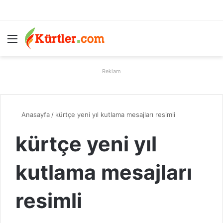
Menü
A
Reklam
Anasayfa
/
kürtçe yeni yıl kutlama mesajları resimli
kürtçe yeni yıl
kutlama mesajları
resimli