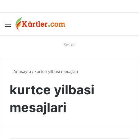
Menü
A
Reklam
Anasayfa
/
kurtce yilbasi mesajlari
kurtce yilbasi
mesajlari