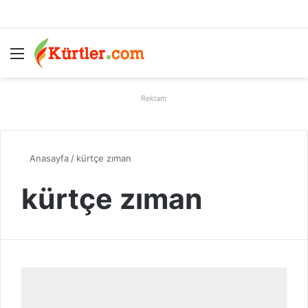
Menü
A
Reklam
Anasayfa
/
kürtçe zıman
kürtçe zıman