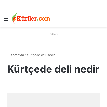
Menü
A
Reklam
Anasayfa
/
Kürtçede deli nedir
Kürtçede deli nedir