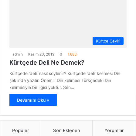
Kürtçe Çeviri
admin
Kasım 20, 2019
0
1.883
Kürtçede Deli Ne Demek?
Kürtçede ‘deli’ nasıl söylenir? Kürtçede ‘deli‘ kelimesi Dîn
şeklinde yazılır. Önemli: Dîn kelimesi Türkçedeki Din
kelimesiyle bir ilgisi yoktur. Sen…
Devamını Oku »
Popüler
Son Eklenen
Yorumlar