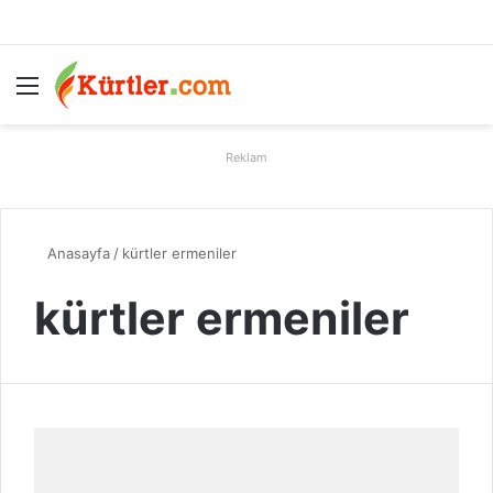
Menü
A
Reklam
Anasayfa
/
kürtler ermeniler
kürtler ermeniler