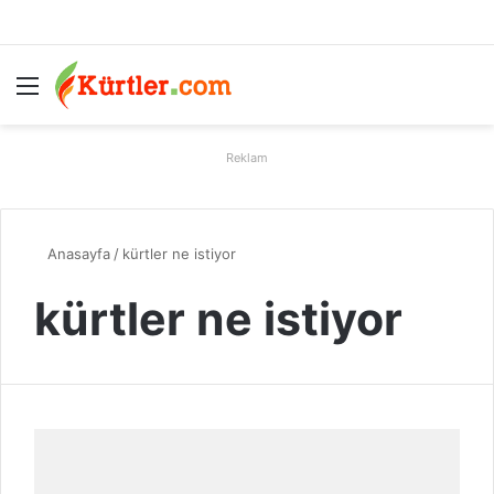
Menü
A
Reklam
Anasayfa
/
kürtler ne istiyor
kürtler ne istiyor