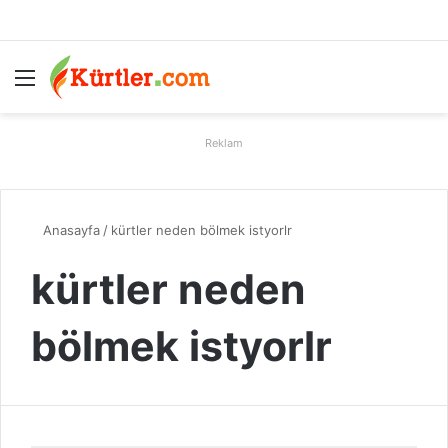
Menü
A
Reklam
Anasayfa
/
kürtler neden bölmek istyorlr
kürtler neden
bölmek istyorlr