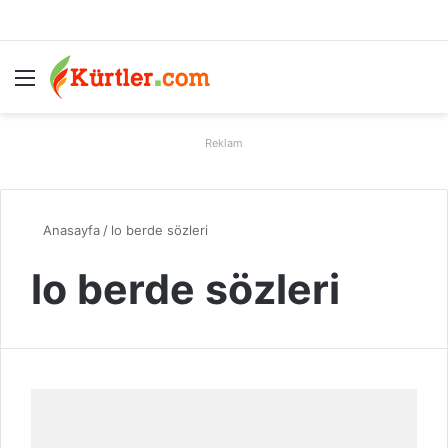
Menü
A
Reklam
Anasayfa
/
lo berde sözleri
lo berde sözleri