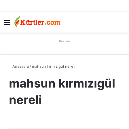
Menü
A
Reklam
Anasayfa
/
mahsun kırmızıgül nereli
mahsun kırmızıgül
nereli