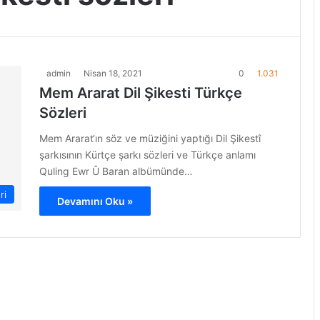
admin
Nisan 18, 2021
0
1.031
Mem Ararat Dil Şikesti Türkçe
Sözleri
Mem Ararat‘ın söz ve müziğini yaptığı Dil Şikestî
şarkısının Kürtçe şarkı sözleri ve Türkçe anlamı
Quling Ewr Û Baran albümünde…
ri
Devamını Oku »