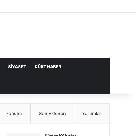
Facebook
X
YouTube
Instagram
Kayıt Ol
Rastgele Makale
Kenar Bölme
SIYASET
KÜRT HABER
Popüler
Son Eklenen
Yorumlar
Kürtçe Küfürler