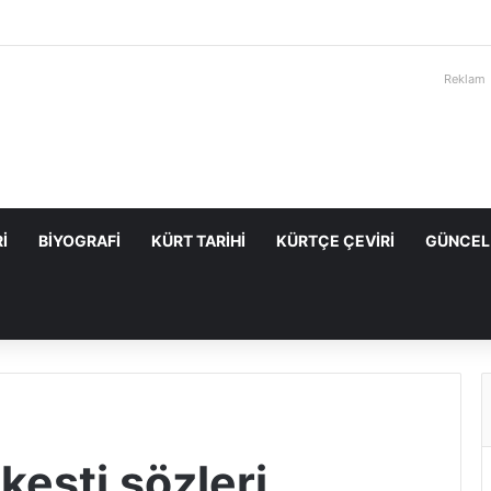
Reklam
I
BIYOGRAFI
KÜRT TARIHI
KÜRTÇE ÇEVIRI
GÜNCEL
kesti sözleri