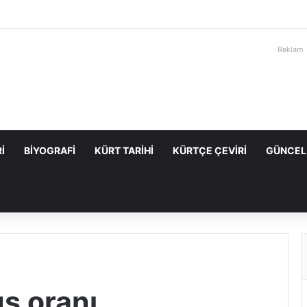
Reklam
I
BIYOGRAFI
KÜRT TARIHI
KÜRTÇE ÇEVIRI
GÜNCEL
s oranı