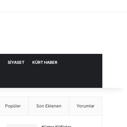
Facebook
X
YouTube
Instagram
Kayıt Ol
Rastgele Makale
Kenar Bölme
SIYASET
KÜRT HABER
Popüler
Son Eklenen
Yorumlar
Kürtçe Küfürler