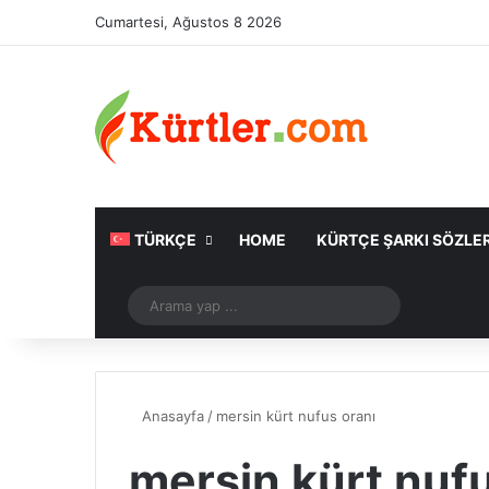
Cumartesi, Ağustos 8 2026
TÜRKÇE
HOME
KÜRTÇE ŞARKI SÖZLER
Rastgele Makale
Arama
yap
...
Anasayfa
/
mersin kürt nufus oranı
mersin kürt nufu