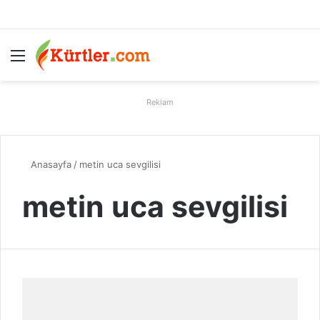
Menü
A
Reklam
Anasayfa
/
metin uca sevgilisi
metin uca sevgilisi