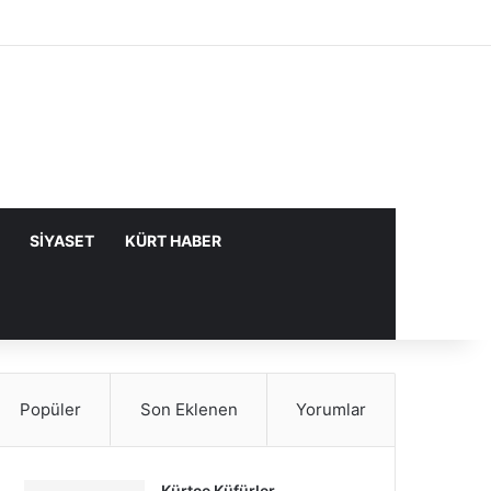
Facebook
X
YouTube
Instagram
Kayıt Ol
Rastgele Makale
Kenar Bölme
SIYASET
KÜRT HABER
Popüler
Son Eklenen
Yorumlar
Kürtçe Küfürler