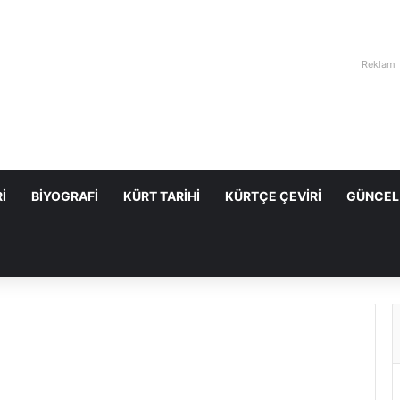
Reklam
I
BIYOGRAFI
KÜRT TARIHI
KÜRTÇE ÇEVIRI
GÜNCEL