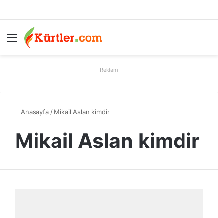
Menü
A
Reklam
Anasayfa
/
Mikail Aslan kimdir
Mikail Aslan kimdir