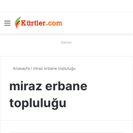
Menü
A
Reklam
Anasayfa
/
miraz erbane topluluğu
miraz erbane
topluluğu