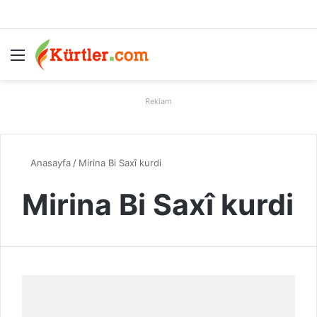
Menü
A
Reklam
Anasayfa
/
Mirina Bi Saxî kurdi
Mirina Bi Saxî kurdi