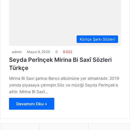
Kürtçe Şarkı Sözleri
admin
Mayıs 9, 2020
0
9.532
Seyda Perînçek Mirina Bi Saxî Sözleri
Türkçe
Mirina Bi Saxi şarkısı Berxo albümüne yer almaktadır. 2019
yılında piyasaya çıkmıştır.Söz ve müziği Seyda Perinçek‘e
aittir. Mirina Bi Saxî…
Devamını Oku »