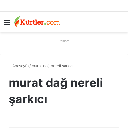
Menü
A
Reklam
Anasayfa
/
murat dağ nereli şarkıcı
murat dağ nereli
şarkıcı