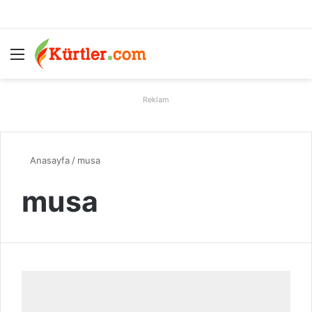
Menü
A
Reklam
Anasayfa
/
musa
musa