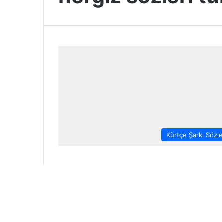
Kürtçe Şarkı Sözle