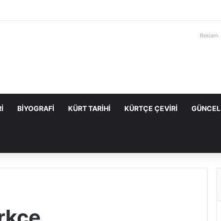
Reklam
I
BIYOGRAFI
KÜRT TARIHI
KÜRTÇE ÇEVIRI
GÜNCEL
ürkçe