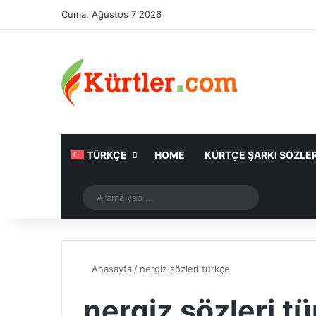
Cuma, Ağustos 7 2026
TÜRKÇE
HOME
KÜRTÇE ŞARKI SÖZLER
Rastgele Makale
Arama
yap
...
Anasayfa
/
nergiz sözleri türkçe
nergiz sözleri t