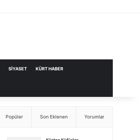
Facebook
X
YouTube
Instagram
Kayıt Ol
Rastgele Makale
Kenar Bölme
SIYASET
KÜRT HABER
Popüler
Son Eklenen
Yorumlar
Kürtçe Küfürler