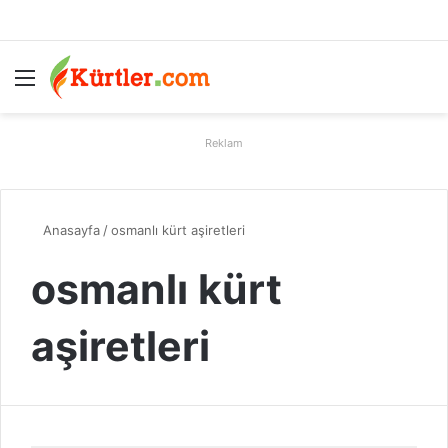
Menü
A
Reklam
Anasayfa
/
osmanlı kürt aşiretleri
osmanlı kürt
aşiretleri