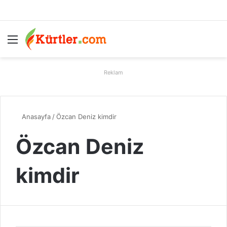
Menü
A
Reklam
Anasayfa
/
Özcan Deniz kimdir
Özcan Deniz
kimdir