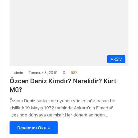
ARŞİV
admin
Temmuz 3, 2019
0
587
Özcan Deniz Kimdir? Nerelidir? Kürt
Mü?
Özcan Deniz şarkıcı ve oyuncu yönleri ağır basan bir
kişiliktir.19 Mayıs 1972 tarihinde Ankara’nın Elmadağ
ilçesinde dünyaya gelmiştir.Her dönem adından…
Devamını Oku »