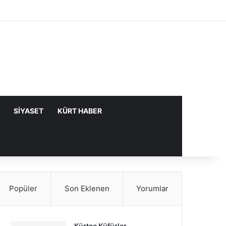
Facebook
X
YouTube
Instagram
Kayıt Ol
Rastgele Makale
Kenar Bölme
SIYASET
KÜRT HABER
Popüler
Son Eklenen
Yorumlar
Kürtçe Küfürler