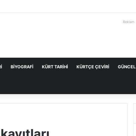
Reklam
I
BIYOGRAFI
KÜRT TARIHI
KÜRTÇE ÇEVIRI
GÜNCEL
kayıtları