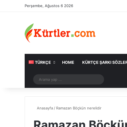
Perşembe, Ağustos 6 2026
TÜRKÇE
HOME
KÜRTÇE ŞARKI SÖZLER
Rastgele Makale
Arama
yap
...
Anasayfa
/
Ramazan Böçkün nerelidir
Ramazan Böçkün 