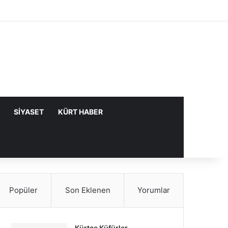
Facebook
X
YouTube
Instagram
Kayıt Ol
Rastgele Makale
Kenar Bölme
SIYASET
KÜRT HABER
Popüler
Son Eklenen
Yorumlar
Kürtçe Küfürler