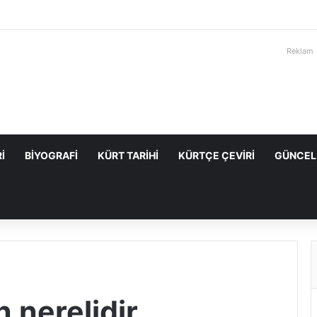
Reklam
I
BIYOGRAFI
KÜRT TARIHI
KÜRTÇE ÇEVIRI
GÜNCEL
nerelidir