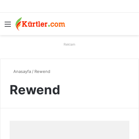
Menü
A
Reklam
Anasayfa
/
Rewend
Rewend