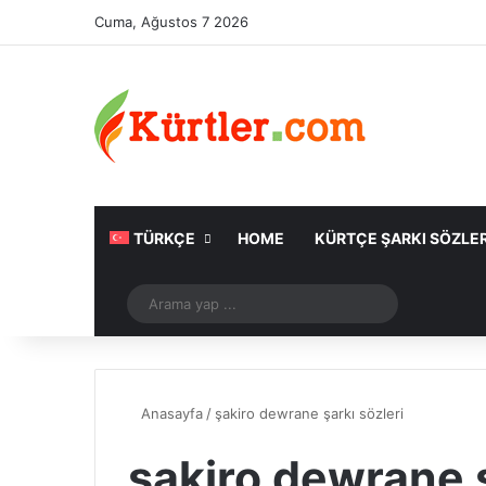
Cuma, Ağustos 7 2026
TÜRKÇE
HOME
KÜRTÇE ŞARKI SÖZLER
Rastgele Makale
Arama
yap
...
Anasayfa
/
şakiro dewrane şarkı sözleri
şakiro dewrane ş