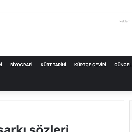
Reklam
I
BIYOGRAFI
KÜRT TARIHI
KÜRTÇE ÇEVIRI
GÜNCEL
arkı sözleri