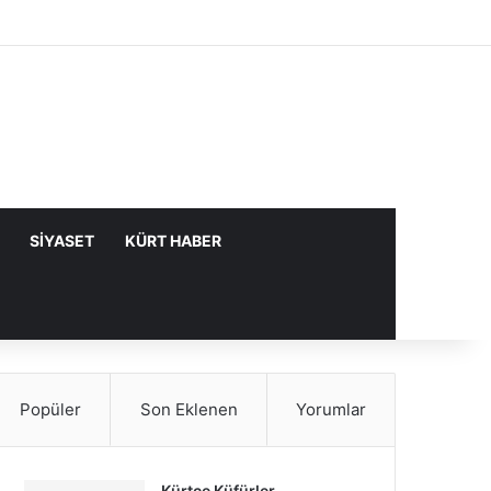
Facebook
X
YouTube
Instagram
Kayıt Ol
Rastgele Makale
Kenar Bölme
SIYASET
KÜRT HABER
Popüler
Son Eklenen
Yorumlar
Kürtçe Küfürler