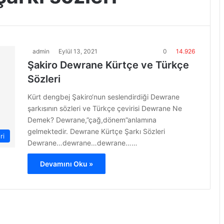
admin
Eylül 13, 2021
0
14.926
Şakiro Dewrane Kürtçe ve Türkçe
Sözleri
Kürt dengbej Şakiro‘nun seslendirdiği Dewrane
şarkısının sözleri ve Türkçe çevirisi Dewrane Ne
Demek? Dewrane,”çağ,dönem”anlamına
gelmektedir. Dewrane Kürtçe Şarkı Sözleri
ri
Dewrane…dewrane…dewrane……
Devamını Oku »