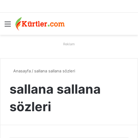
Menü
A
Reklam
Anasayfa
/
sallana sallana sözleri
sallana sallana
sözleri