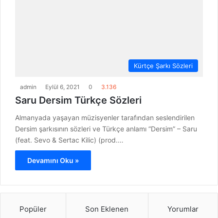
Kürtçe Şarkı Sözleri
admin
Eylül 6, 2021
0
3.136
Saru Dersim Türkçe Sözleri
Almanyada yaşayan müzisyenler tarafından seslendirilen
Dersim şarkısının sözleri ve Türkçe anlamı “Dersim” – Saru
(feat. Sevo & Sertac Kilic) (prod.…
Devamını Oku »
Popüler
Son Eklenen
Yorumlar