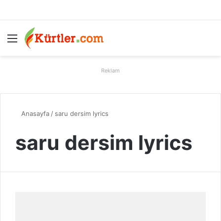
Menü
A
Reklam
Anasayfa
/
saru dersim lyrics
saru dersim lyrics