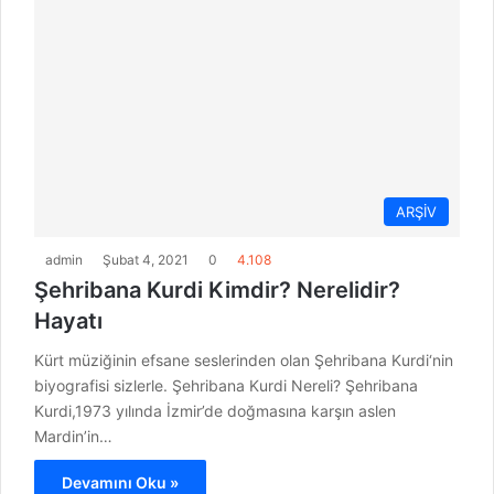
ARŞİV
admin
Şubat 4, 2021
0
4.108
Şehribana Kurdi Kimdir? Nerelidir?
Hayatı
Kürt müziğinin efsane seslerinden olan Şehribana Kurdi‘nin
biyografisi sizlerle. Şehribana Kurdi Nereli? Şehribana
Kurdi,1973 yılında İzmir’de doğmasına karşın aslen
Mardin’in…
Devamını Oku »