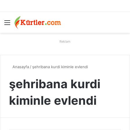
Menü
A
Reklam
Anasayfa
/
şehribana kurdi kiminle evlendi
şehribana kurdi
kiminle evlendi