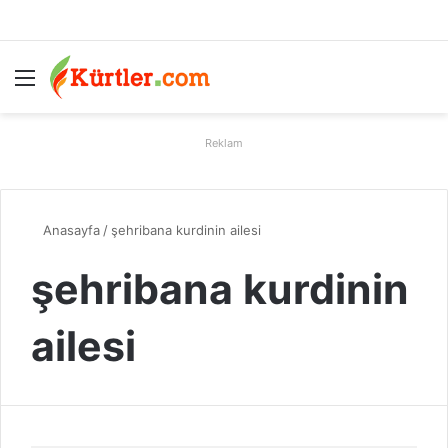
Menü
A
Reklam
Anasayfa
/
şehribana kurdinin ailesi
şehribana kurdinin
ailesi