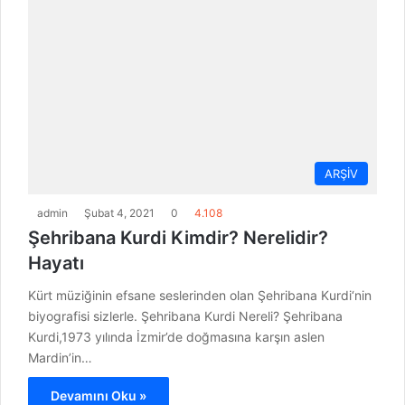
ARŞİV
admin
Şubat 4, 2021
0
4.108
Şehribana Kurdi Kimdir? Nerelidir?
Hayatı
Kürt müziğinin efsane seslerinden olan Şehribana Kurdi‘nin
biyografisi sizlerle. Şehribana Kurdi Nereli? Şehribana
Kurdi,1973 yılında İzmir’de doğmasına karşın aslen
Mardin’in…
Devamını Oku »