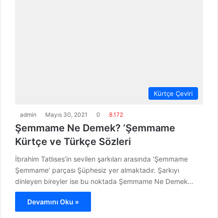
Kürtçe Çeviri
admin
Mayıs 30, 2021
0
8.172
Şemmame Ne Demek? ‘Şemmame
Kürtçe ve Türkçe Sözleri
İbrahim Tatlıses’in sevilen şarkıları arasında ‘Şemmame
Şemmame’ parçası Şüphesiz yer almaktadır. Şarkıyı
dinleyen bireyler ise bu noktada Şemmame Ne Demek…
Devamını Oku »