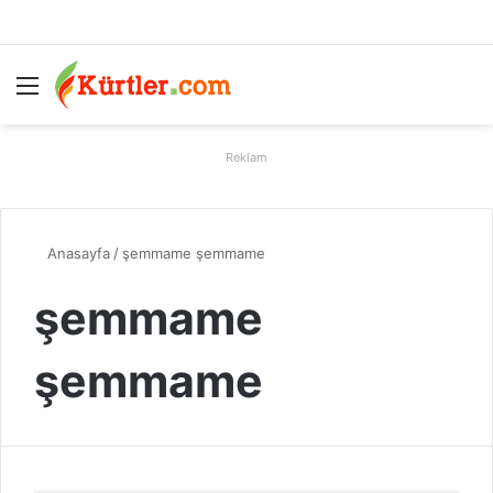
Menü
A
Reklam
Anasayfa
/
şemmame şemmame
şemmame
şemmame