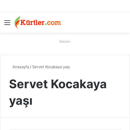
Menü
A
Reklam
Anasayfa
/
Servet Kocakaya yaşı
Servet Kocakaya
yaşı