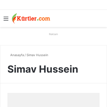
Menü
A
Reklam
Anasayfa
/
Simav Hussein
Simav Hussein