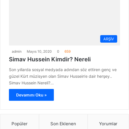
ARŞİV
admin
Mayıs 10, 2020
0
659
Simav Hussein Kimdir? Nereli
Son yıllarda sosyal medyada adından söz ettiren genç ve
güzel Kürt müzisyen olan Simav Hussein‘e dair herşey..
Simav Hussein Nereli?…
Devamını Oku »
Popüler
Son Eklenen
Yorumlar